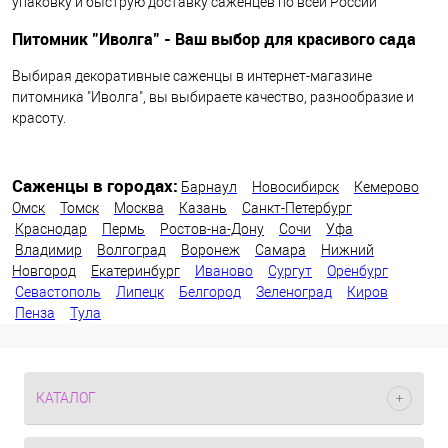
упаковку и быструю доставку саженцев по всей России
Питомник "Иволга" - Ваш выбор для красивого сада
Выбирая декоративные саженцы в интернет-магазине
питомника "Иволга", вы выбираете качество, разнообразие и
красоту.
Саженцы в городах:
Барнаул
Новосибирск
Кемерово
Омск
Томск
Москва
Казань
Санкт-Петербург
Краснодар
Пермь
Ростов-на-Дону
Сочи
Уфа
Владимир
Волгоград
Воронеж
Самара
Нижний
Новгород
Екатеринбург
Иваново
Сургут
Оренбург
Севастополь
Липецк
Белгород
Зеленоград
Киров
Пенза
Тула
КАТАЛОГ