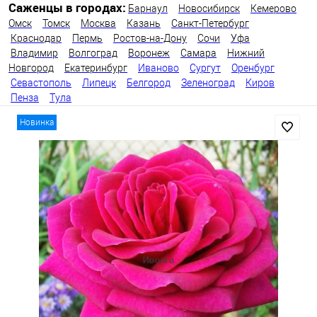
Саженцы в городах:
Барнаул
Новосибирск
Кемерово
Омск
Томск
Москва
Казань
Санкт-Петербург
Краснодар
Пермь
Ростов-на-Дону
Сочи
Уфа
Владимир
Волгоград
Воронеж
Самара
Нижний
Новгород
Екатеринбург
Иваново
Сургут
Оренбург
Севастополь
Липецк
Белгород
Зеленоград
Киров
Пенза
Тула
Новинка