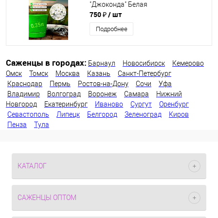
"Джоконда" Белая
750 ₽
/ шт
Подробнее
Саженцы в городах:
Барнаул
Новосибирск
Кемерово
Омск
Томск
Москва
Казань
Санкт-Петербург
Краснодар
Пермь
Ростов-на-Дону
Сочи
Уфа
Владимир
Волгоград
Воронеж
Самара
Нижний
Новгород
Екатеринбург
Иваново
Сургут
Оренбург
Севастополь
Липецк
Белгород
Зеленоград
Киров
Пенза
Тула
КАТАЛОГ
САЖЕНЦЫ ОПТОМ