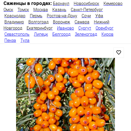
Саженцы в городах:
Барнаул
Новосибирск
Кемерово
Омск
Томск
Москва
Казань
Санкт-Петербург
Краснодар
Пермь
Ростов-на-Дону
Сочи
Уфа
Владимир
Волгоград
Воронеж
Самара
Нижний
Новгород
Екатеринбург
Иваново
Сургут
Оренбург
Севастополь
Липецк
Белгород
Зеленоград
Киров
Пенза
Тула