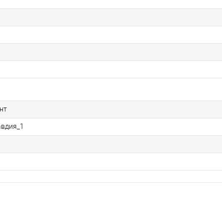
нт
авдия_1