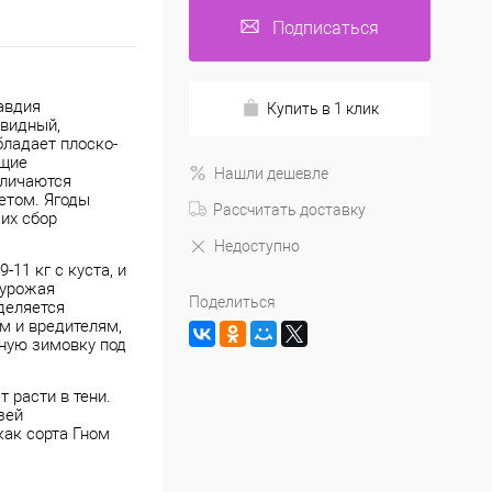
Подписаться
авдия
Купить в 1 клик
овидный,
бладает плоско-
ющие
Нашли дешевле
тличаются
етом. Ягоды
Рассчитать доставку
их сбор
Недоступно
11 кг с куста, и
 урожая
Поделиться
ыделяется
м и вредителям,
шную зимовку под
 расти в тени.
зей
как сорта Гном