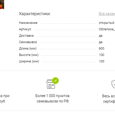
Характеристики:
Все хара
Назначение
открытый 
Артикул
Облепиха_
Доставка
да
Самовывоз
да
Длина (мм)
600
Высота (мм)
100
Ширина (мм)
100
ка при
Более 1 000 пунктов
Весь а
руб
самовывоза по РФ
серти