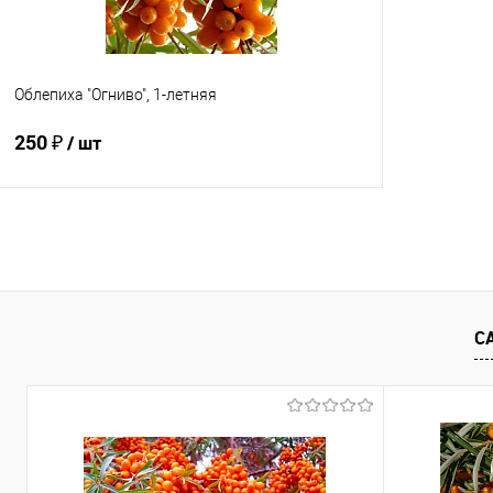
Облепиха "Огниво", 1-летняя
250 ₽
/ шт
Подписаться
Купить в 1 клик
Сравнение
В избранное
Недоступно
С