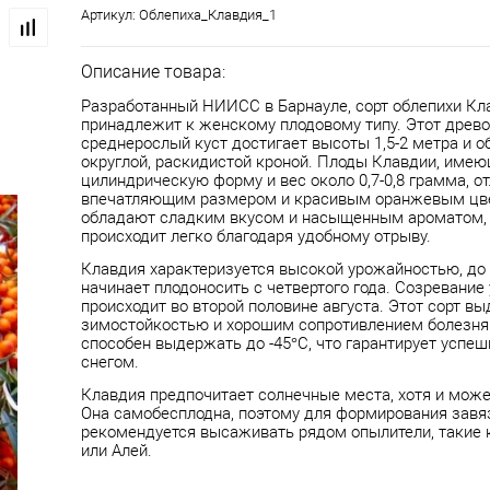
Артикул:
Облепиха_Клавдия_1
Описание товара:
Разработанный НИИСС в Барнауле, сорт облепихи Кл
принадлежит к женскому плодовому типу. Этот древ
среднерослый куст достигает высоты 1,5-2 метра и о
округлой, раскидистой кроной. Плоды Клавдии, име
цилиндрическую форму и вес около 0,7-0,8 грамма, о
впечатляющим размером и красивым оранжевым цв
обладают сладким вкусом и насыщенным ароматом, 
происходит легко благодаря удобному отрыву.
Клавдия характеризуется высокой урожайностью, до 9-
начинает плодоносить с четвертого года. Созревание
происходит во второй половине августа. Этот сорт в
зимостойкостью и хорошим сопротивлением болезня
способен выдержать до -45°C, что гарантирует успе
снегом.
Клавдия предпочитает солнечные места, хотя и может
Она самобесплодна, поэтому для формирования завя
рекомендуется высаживать рядом опылители, такие 
или Алей.