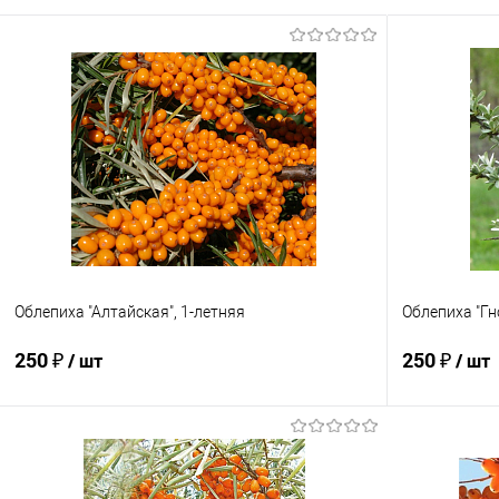
Облепиха "Алтайская", 1-летняя
Облепиха "Гн
250 ₽
250 ₽
/ шт
/ шт
Подписаться