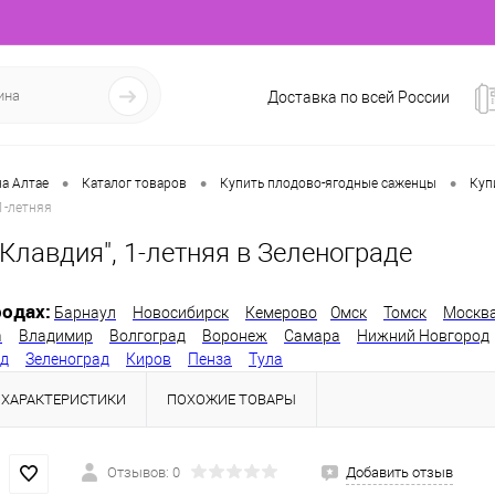
Доставка по всей России
•
•
•
а Алтае
Каталог товаров
Купить плодово-ягодные саженцы
Куп
1-летняя
Клавдия", 1-летняя в Зеленограде
одах:
Барнаул
Новосибирск
Кемерово
Омск
Томск
Москв
а
Владимир
Волгоград
Воронеж
Самара
Нижний Новгород
од
Зеленоград
Киров
Пенза
Тула
ХАРАКТЕРИСТИКИ
ПОХОЖИЕ ТОВАРЫ
Отзывов: 0
Добавить отзыв