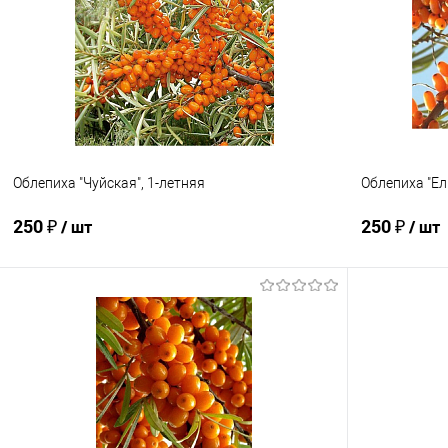
Купить в 1 клик
Сравнение
Купить в 1
В избранное
Недоступно
В избранно
Облепиха "Чуйская", 1-летняя
Облепиха "Ел
250 ₽
250 ₽
/ шт
/ шт
Подписаться
Купить в 1 клик
Сравнение
Купить в 1
В избранное
Недоступно
В избранно