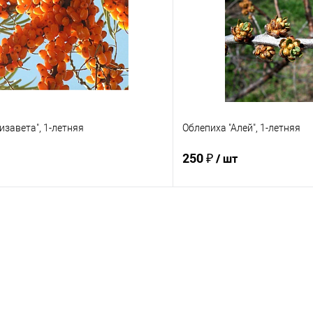
 клик
Сравнение
Купить в 1 клик
е
Недоступно
В избранное
изавета", 1-летняя
Облепиха "Алей", 1-летняя
250 ₽
/ шт
Подписаться
Подпис
 клик
Сравнение
Купить в 1 клик
е
Недоступно
В избранное