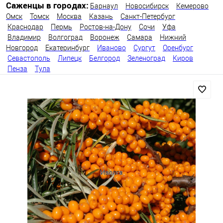
Саженцы в городах:
Барнаул
Новосибирск
Кемерово
Омск
Томск
Москва
Казань
Санкт-Петербург
Краснодар
Пермь
Ростов-на-Дону
Сочи
Уфа
Владимир
Волгоград
Воронеж
Самара
Нижний
Новгород
Екатеринбург
Иваново
Сургут
Оренбург
Севастополь
Липецк
Белгород
Зеленоград
Киров
Пенза
Тула