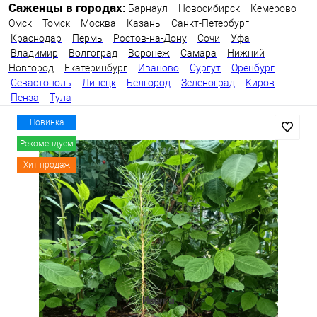
Саженцы в городах:
Барнаул
Новосибирск
Кемерово
Омск
Томск
Москва
Казань
Санкт-Петербург
Краснодар
Пермь
Ростов-на-Дону
Сочи
Уфа
Владимир
Волгоград
Воронеж
Самара
Нижний
Новгород
Екатеринбург
Иваново
Сургут
Оренбург
Севастополь
Липецк
Белгород
Зеленоград
Киров
Пенза
Тула
Новинка
Рекомендуем
Хит продаж