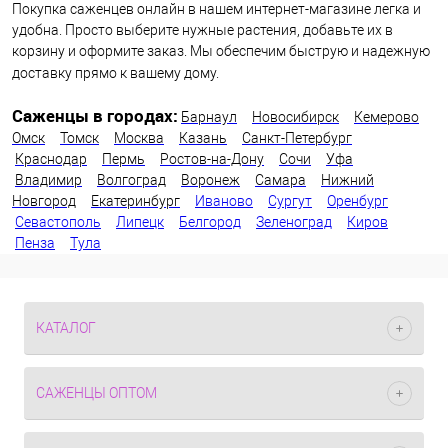
Покупка саженцев онлайн в нашем интернет-магазине легка и
удобна. Просто выберите нужные растения, добавьте их в
корзину и оформите заказ. Мы обеспечим быструю и надежную
доставку прямо к вашему дому.
Саженцы в городах:
Барнаул
Новосибирск
Кемерово
Омск
Томск
Москва
Казань
Санкт-Петербург
Краснодар
Пермь
Ростов-на-Дону
Сочи
Уфа
Владимир
Волгоград
Воронеж
Самара
Нижний
Новгород
Екатеринбург
Иваново
Сургут
Оренбург
Севастополь
Липецк
Белгород
Зеленоград
Киров
Пенза
Тула
КАТАЛОГ
САЖЕНЦЫ ОПТОМ