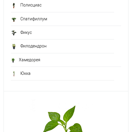
Полисциас
Спатифиллум
Фикус
Филодендрон
Хамедорея
Юкка