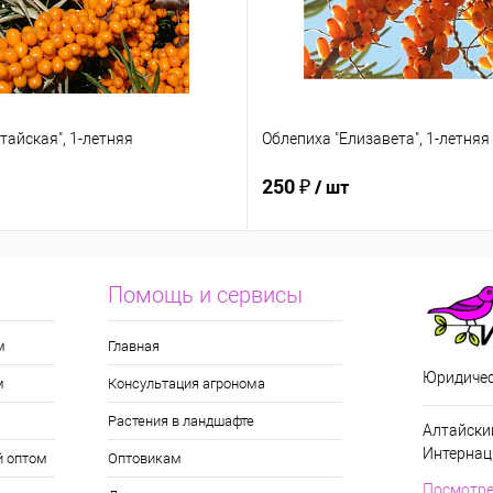
тайская", 1-летняя
Облепиха "Елизавета", 1-летняя
250 ₽
/ шт
Помощь и сервисы
м
Главная
Юридичес
м
Консультация агронома
Растения в ландшафте
Алтайский
Интернац
й оптом
Оптовикам
Посмотре