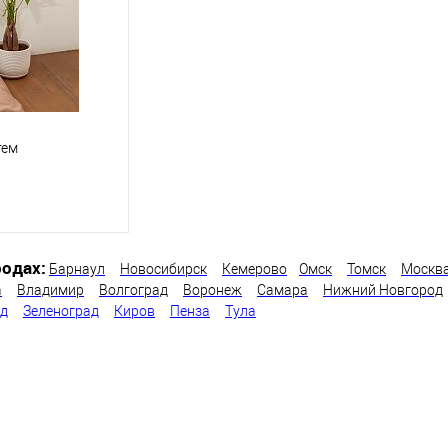
тем
одах:
Барнаул
Новосибирск
Кемерово
Омск
Томск
Москв
корзину
а
Владимир
Волгоград
Воронеж
Самара
Нижний Новгород
од
Зеленоград
Киров
Пенза
Тула
ик
Сравнение
Под заказ