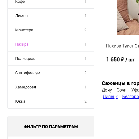
Кофе
1
Лимон
1
Монстера
2
Пахира
1
Пахира Твист С
1 650 ₽
Полисциас
1
/ шт
Спатифиллум
2
Саженцы в гор
В 
Хамедорея
1
Дону
Сочи
Уф
Липецк
Белгор
Купить в 1 кл
Юкка
2
В избранное
ФИЛЬТР ПО ПАРАМЕТРАМ