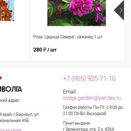
Роза "Царица Севера", саженец 1 шт
О
280 ₽
2
/ шт
+7 (905) 925-71-10
Email:
ivolga.garden@yandex.ru
кий адрес:
График работы Пн-Пт: с 9:00 до
21:00 Сб-Вс: Выходной
 край, г.Барнаул, ул
иональная 45Б
Пункт выдачи:
г Зеленоград, стр. 2 к. 426А
ть на карте