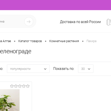
Доставка по всей России
•
•
•
а Алтае
Каталог товаров
Комнатные растения
Пахира
Зеленограде
о:
Показать по:
популярности
30